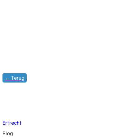
← Terug
Wanneer heb ik een advocaat
Erfrecht
Blog