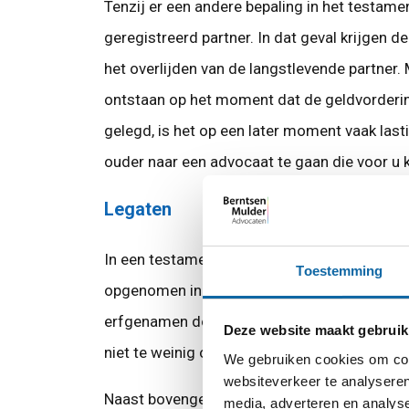
Tenzij er een andere bepaling in het testa
geregistreerd partner. In dat geval krijgen d
het overlijden van de langstlevende partner.
ontstaan op het moment dat de geldvorderin
gelegd, is het op een later moment vaak last
ouder naar een advocaat te gaan die voor u k
Legaten
In een testament staat soms een legaat opge
Toestemming
opgenomen in een testament dan betekent dit
erfgenamen door de afgifte van een legaat 
Deze website maakt gebruik
niet te weinig ontvangt.
We gebruiken cookies om cont
websiteverkeer te analyseren
Naast bovengenoemde punten zijn er tal van
media, adverteren en analys