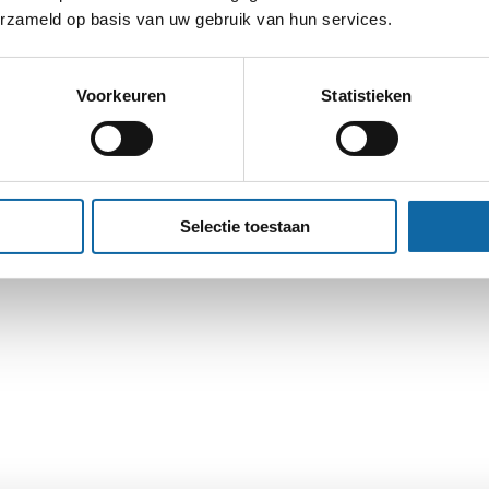
erzameld op basis van uw gebruik van hun services.
ekering vaak de kosten die u maakt aan een advocaat op het
Voorkeuren
Statistieken
Selectie toestaan