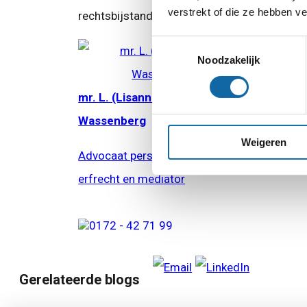
verstrekt of die ze hebben v
rechtsbijstandverzekering? Dan dekt uw verz
Toestemmingsselectie
Noodzakelijk
mr. L. (Lisanne) van
Wassenberg
Weigeren
Advocaat personen-, familie- en
erfrecht en mediator
0172 - 42 71 99
Gerelateerde blogs