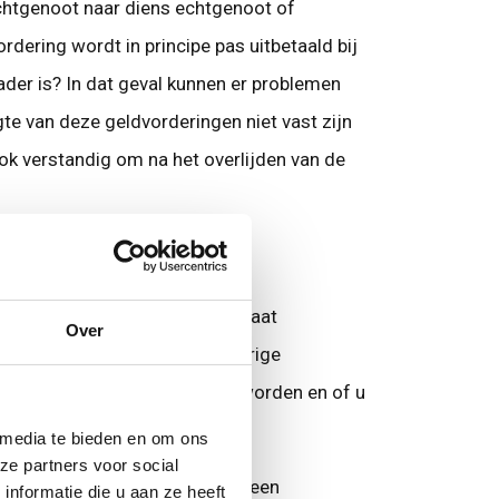
chtgenoot naar diens echtgenoot of
rdering wordt in principe pas uitbetaald bij
ader is? In dat geval kunnen er problemen
e van deze geldvorderingen niet vast zijn
ook verstandig om na het overlijden van de
deren. Ook al staat er een legaat
Over
st kan het zo zijn dat de overige
of het legaat afgegeven kan worden en of u
 media te bieden en om ons
ze partners voor social
ied van het erfrecht. Heeft u een
nformatie die u aan ze heeft