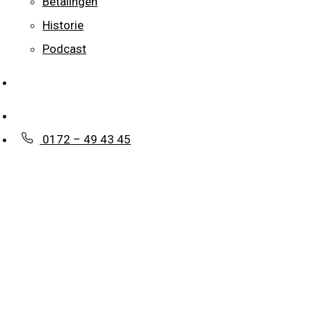
Betalingen
Historie
Podcast
WhatsApp
Contact
0172 – 49 43 45
 nodig op het gebied van het 