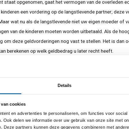
ment staat opgenomen, gaat het vermogen van de overleden e
e kinderen een vordering op de langstlevende partner; deze vo
 Maar wat nu als de langstlevende niet uw eigen moeder of v
gen van de kinderen moeten worden uitbetaald. Als de hoogt
ig om deze geldvorderingen nog vast te stellen. Het is dan 
an berekenen op welk geldbedrag u later recht heeft.
nomen. Bijvoorbeeld de woning komt toe aan een van de kin
Details
 nog niet dat het legaat ook kan worden afgegeven. Daarnaa
een stuk minder ontvangen. Een advocaat kan voor u nagaan 
 van cookies
ent en advertenties te personaliseren, om functies voor social
. Ook delen we informatie over uw gebruik van onze site met on
 onderwerpen waarmee een advocaat u kan helpen op het geb
e. Deze partners kunnen deze gegevens combineren met andere i