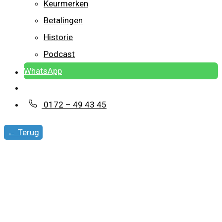
Keurmerken
Betalingen
Historie
Podcast
WhatsApp
Contact
0172 – 49 43 45
← Terug
Je ex wil met jullie kinderen
ver weg verhuizen naar een
nieuwe liefde – mag dat?