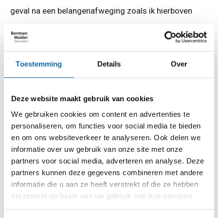
geval na een belangenafweging zoals ik hierboven
opsomde een dergelijke beslissing ook rechtvaardigen.
Lees ook:
Toestemming
Details
Over
►
De nieuwe liefde van je ex – welke afspraken kun je
daar over maken?
Deze website maakt gebruik van cookies
Ten slotte
We gebruiken cookies om content en advertenties te
personaliseren, om functies voor social media te bieden
Uiteraard kunnen er nog veel meer redenen zijn om te
en om ons websiteverkeer te analyseren. Ook delen we
informatie over uw gebruik van onze site met onze
willen verhuizen. De bovengenoemde omstandigheden
partners voor social media, adverteren en analyse. Deze
worden in elke situatie bekeken. Hebt u hier vragen over,
partners kunnen deze gegevens combineren met andere
informatie die u aan ze heeft verstrekt of die ze hebben
of wilt u advies over uw specifieke persoonlijke
verzameld op basis van uw gebruik van hun services.
omstandigheden, neem gerust contact met mij op.