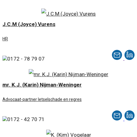
J.C.M (Joyce) Vurens
HR
0172 - 78 79 07
mr. K.J. (Karin) Nijman-Weninger
Advocaat-partner letselschade en regres
0172 - 42 70 71