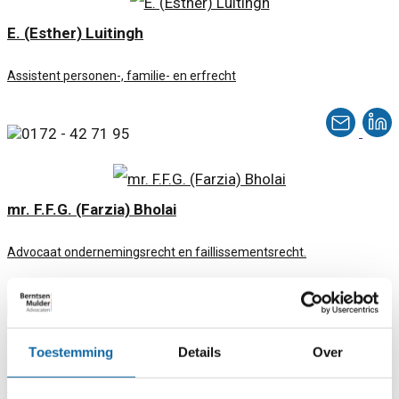
E. (Esther) Luitingh
Assistent personen-, familie- en erfrecht
0172 - 42 71 95
mr. F.F.G. (Farzia) Bholai
Advocaat ondernemingsrecht en faillissementsrecht.
0172 - 78 79 05
Toestemming
Details
Over
mr. S.I. (Inge) Goei