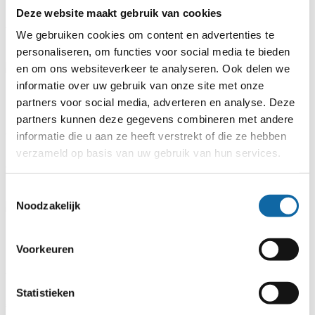
Deze website maakt gebruik van cookies
Jurist letselschade
We gebruiken cookies om content en advertenties te
personaliseren, om functies voor social media te bieden
0172 - 42 70 79
en om ons websiteverkeer te analyseren. Ook delen we
informatie over uw gebruik van onze site met onze
partners voor social media, adverteren en analyse. Deze
partners kunnen deze gegevens combineren met andere
J. (Jaimy) van Hagen
informatie die u aan ze heeft verstrekt of die ze hebben
verzameld op basis van uw gebruik van hun services.
Jurist letselschade
Toestemmingsselectie
Noodzakelijk
0172 - 42 70 73
Voorkeuren
J.P.C. (Jeannette) Verkerk
Statistieken
Administrateur