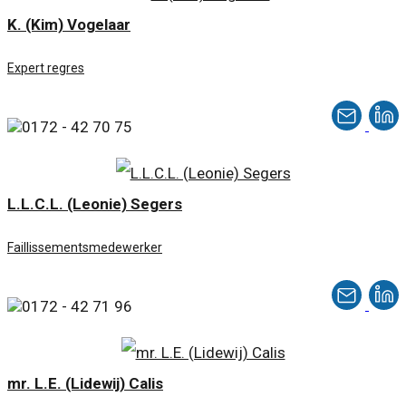
K. (Kim) Vogelaar
Expert regres
0172 - 42 70 75
L.L.C.L. (Leonie) Segers
Faillissementsmedewerker
0172 - 42 71 96
mr. L.E. (Lidewij) Calis