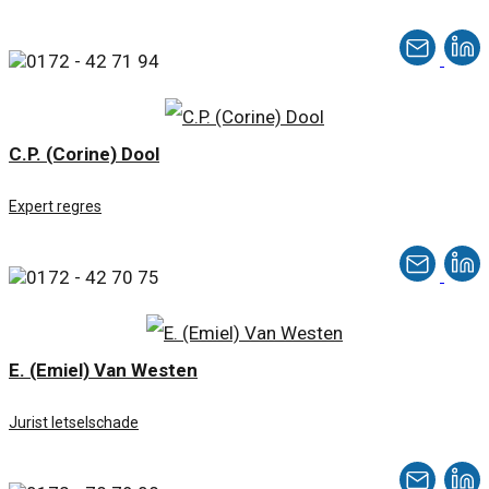
0172 - 42 71 94
C.P. (Corine) Dool
Expert regres
0172 - 42 70 75
E. (Emiel) Van Westen
Jurist letselschade